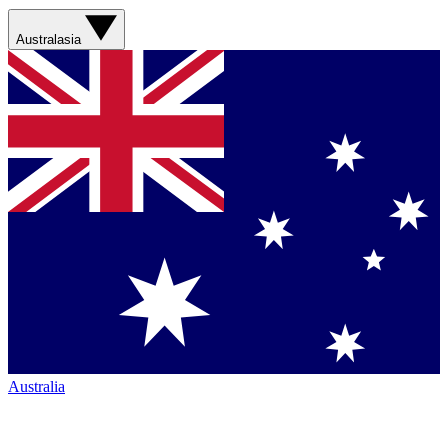
Australasia
Australia