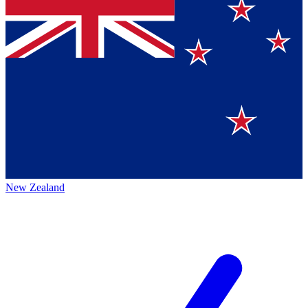
New Zealand