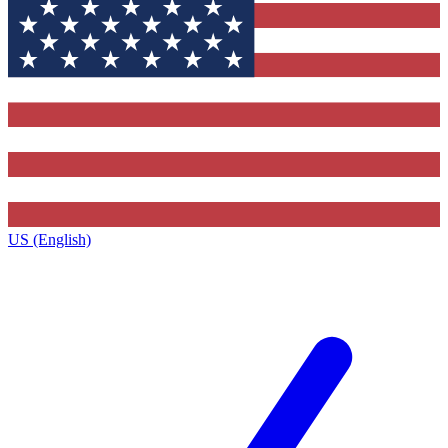
US (English)