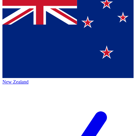
New Zealand