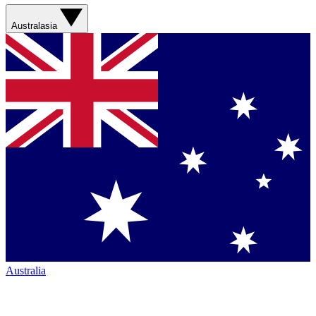
Australasia
Australia