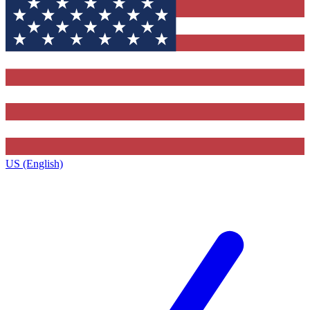
US (English)