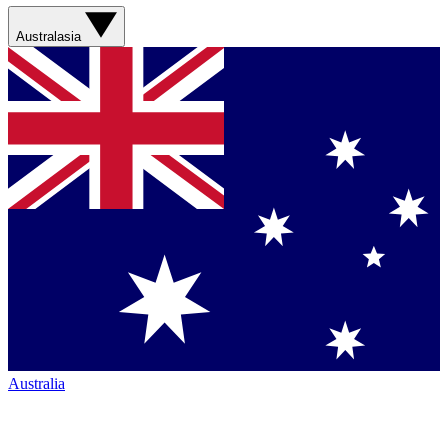
Australasia
Australia