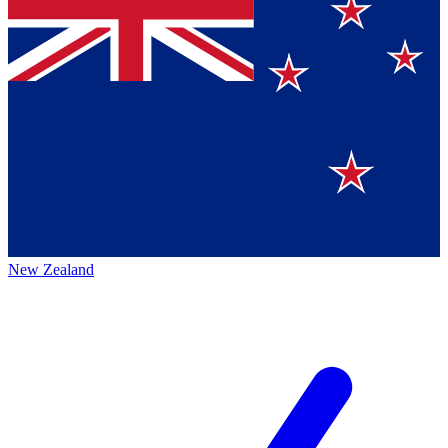
New Zealand