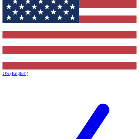
US (English)