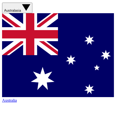
Australasia
Australia