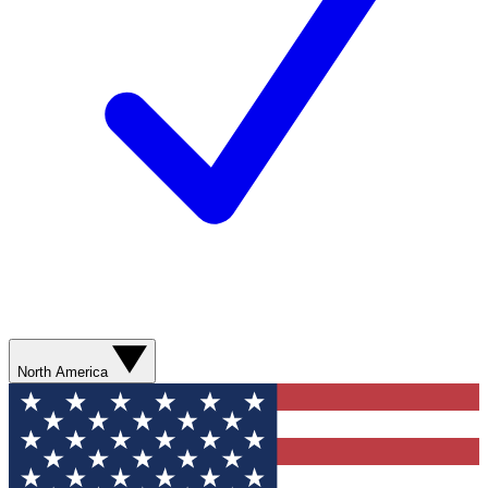
North America