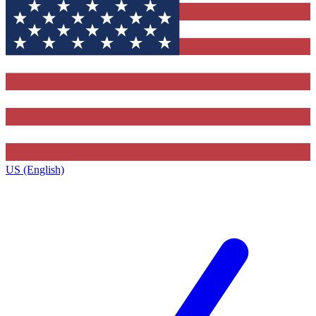
US (English)