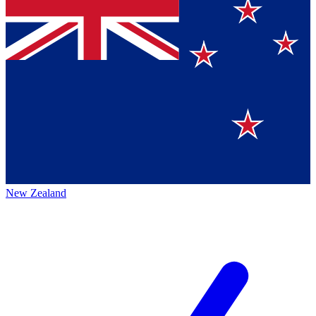
New Zealand