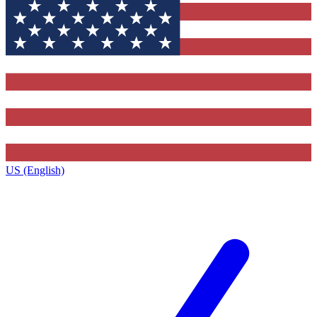
US (English)