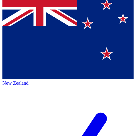
New Zealand