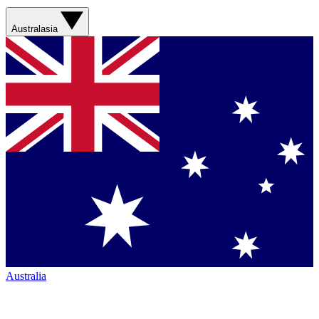
Australasia
Australia