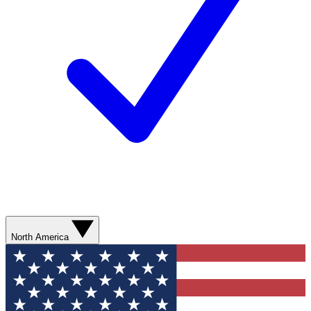
North America