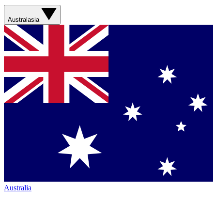
Australasia
Australia