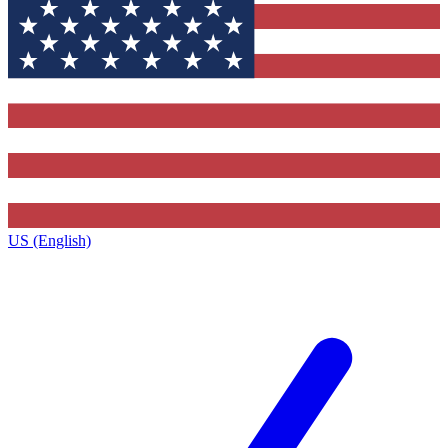
US (English)