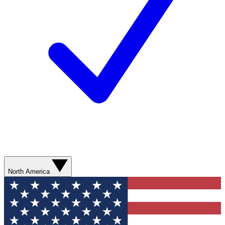
North America