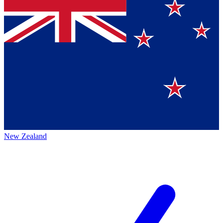
New Zealand