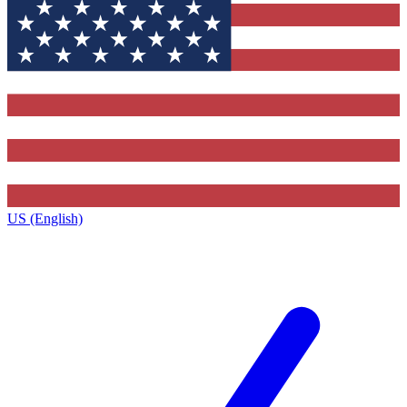
US (English)