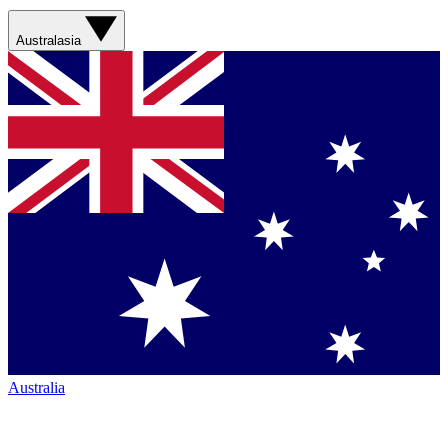
Australasia
Australia