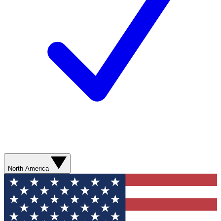
North America