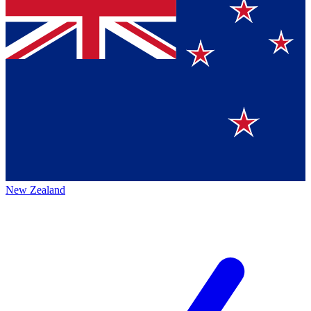
New Zealand