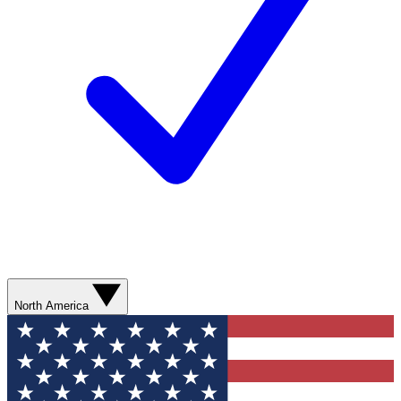
North America