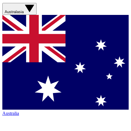
Australasia
Australia