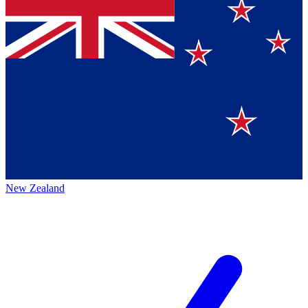
New Zealand