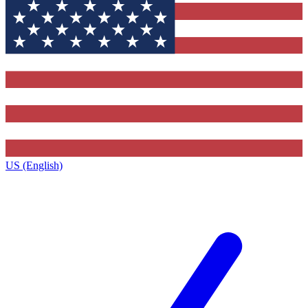
US (English)