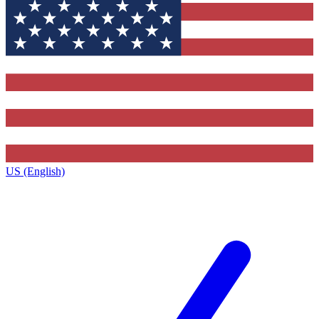
US (English)