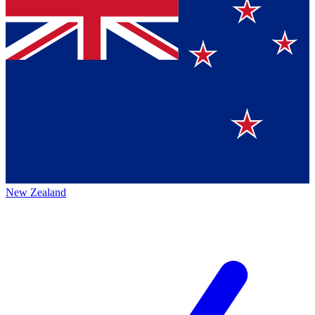
New Zealand