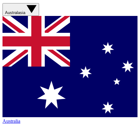
Australasia
Australia