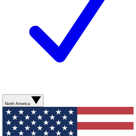
North America