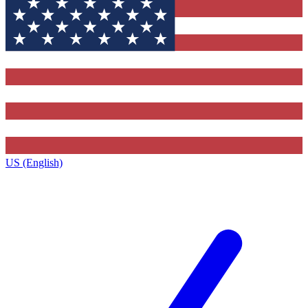
US (English)