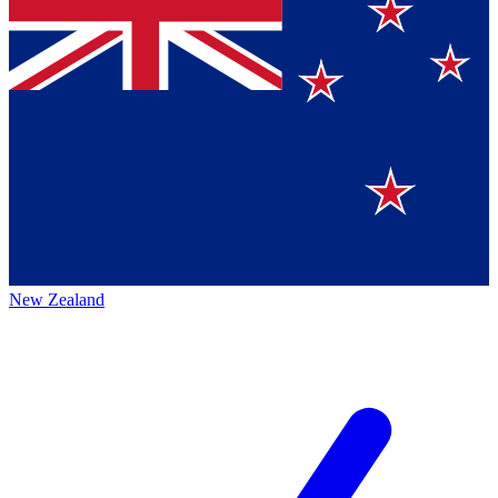
New Zealand