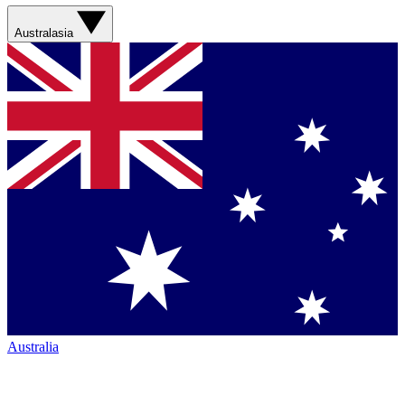
Australasia
Australia