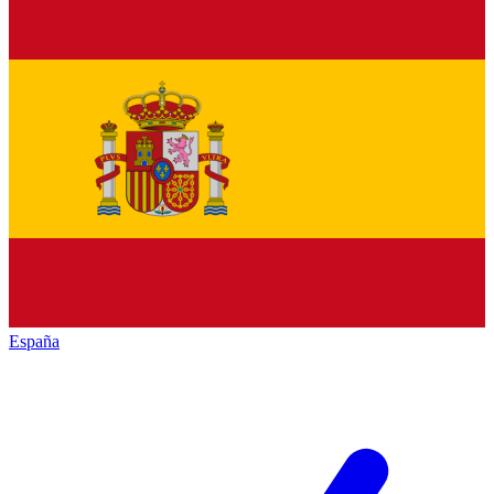
España