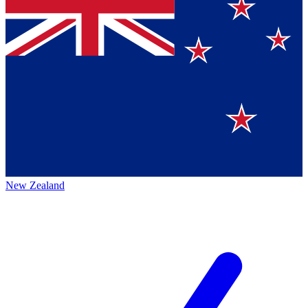
New Zealand