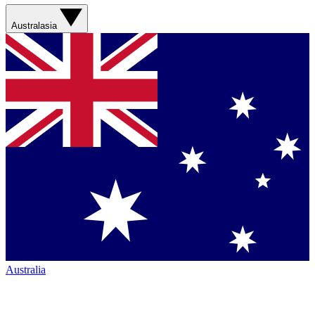
Australasia
Australia