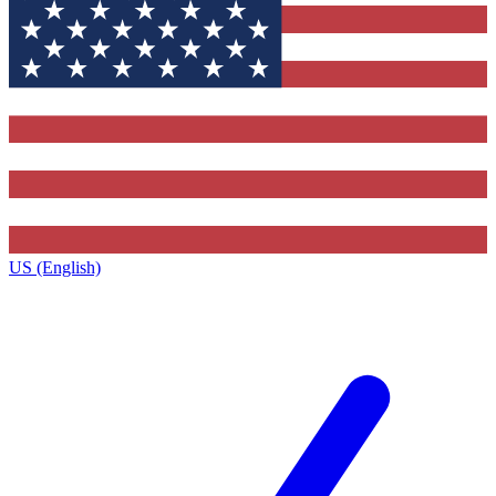
US (English)