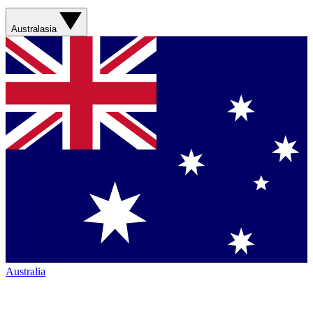
Australasia
Australia