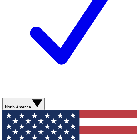
North America