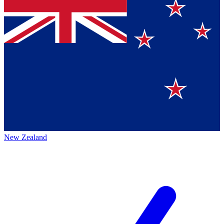
New Zealand