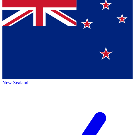
New Zealand