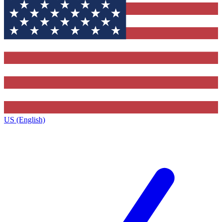
US (English)