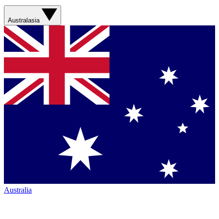
Australasia
Australia