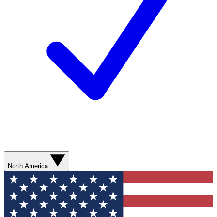
North America