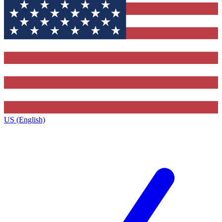
US (English)