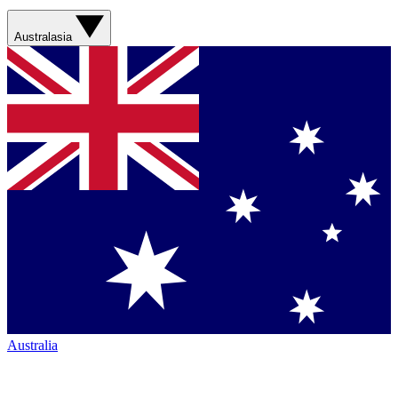
Australasia
Australia