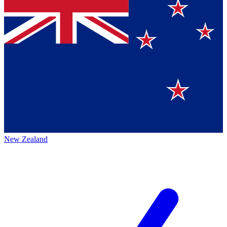
New Zealand