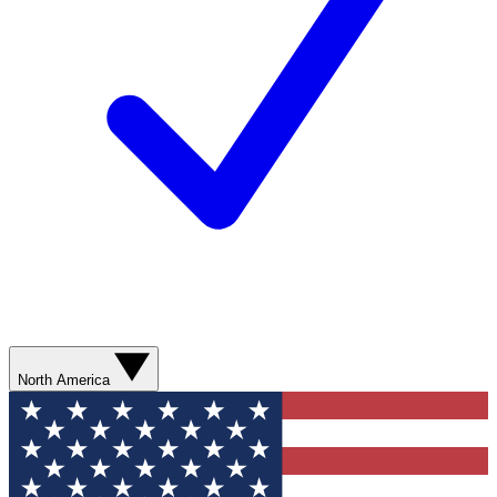
North America