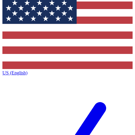
US (English)