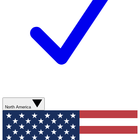
North America