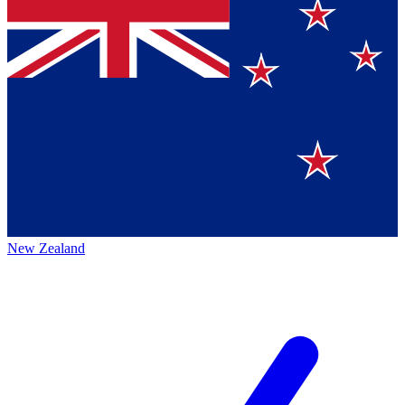
New Zealand