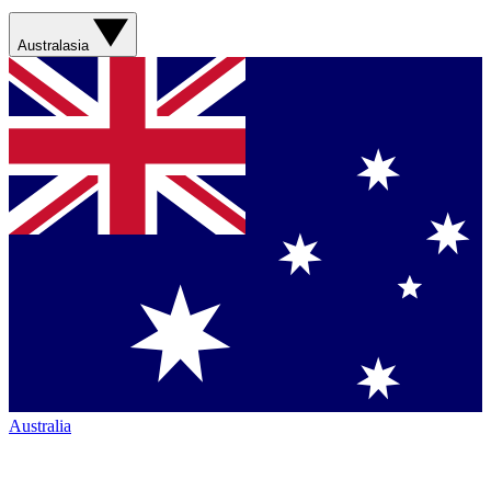
Australasia
Australia