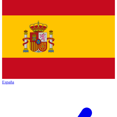
España