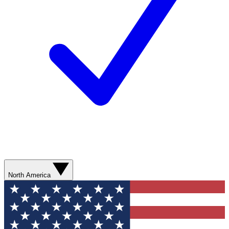
North America