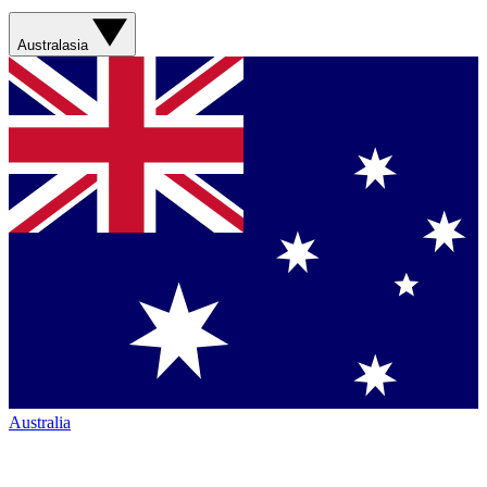
Australasia
Australia