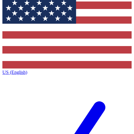
US (English)