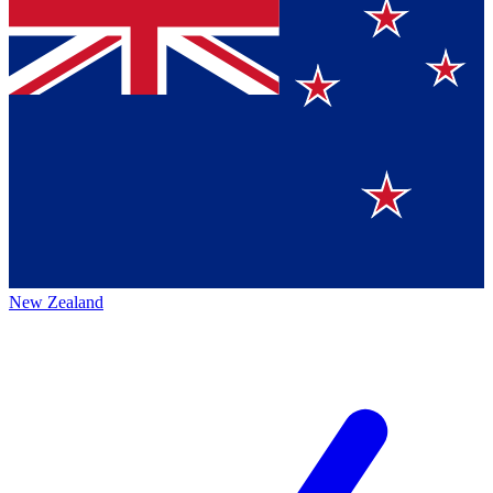
New Zealand