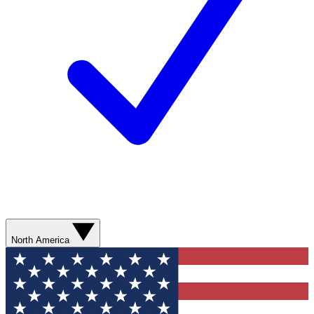
North America