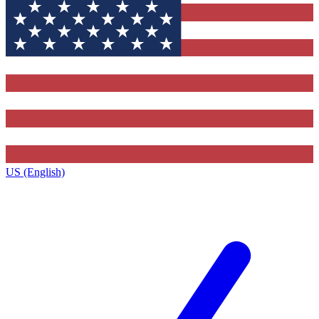
US (English)