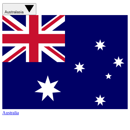
Australasia
Australia