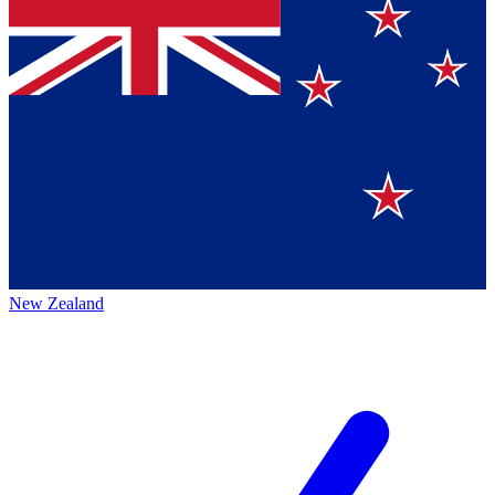
New Zealand