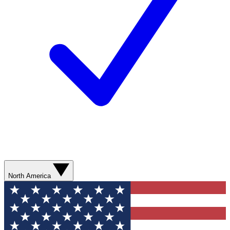
North America