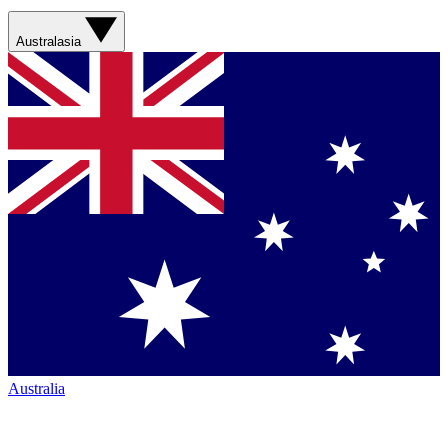
Australasia
Australia