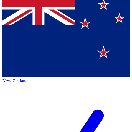
New Zealand