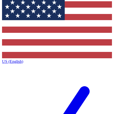
US (English)