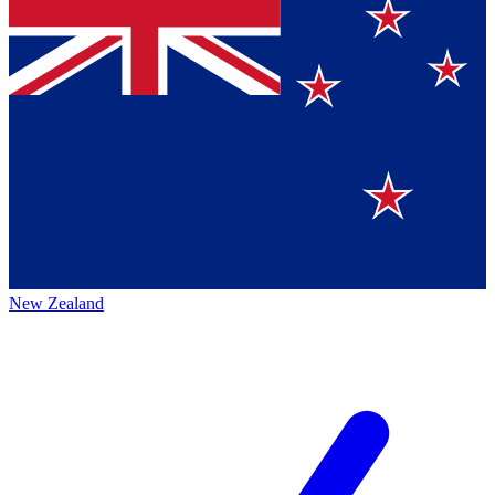
New Zealand