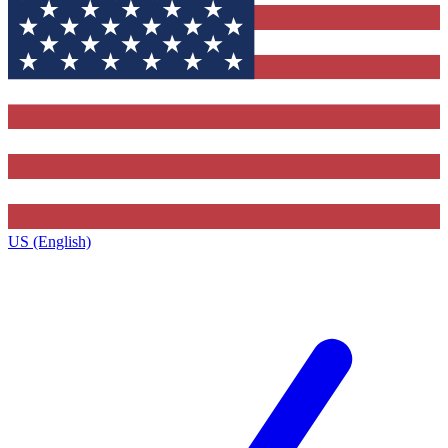
US (English)