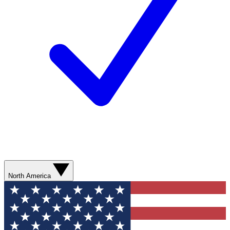
North America