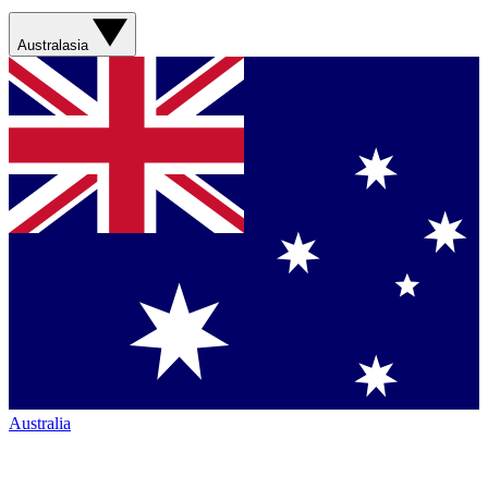
Australasia
Australia