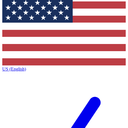
US (English)