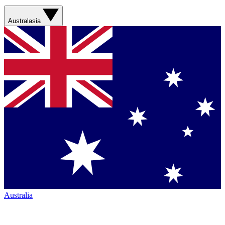
Australasia
Australia