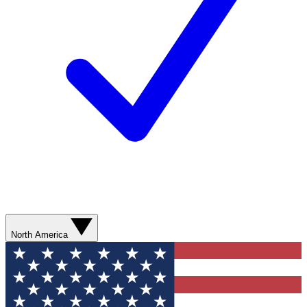
North America