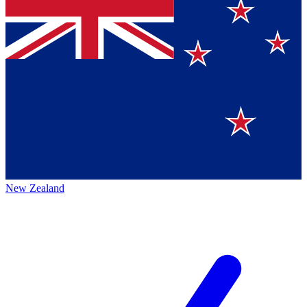
New Zealand