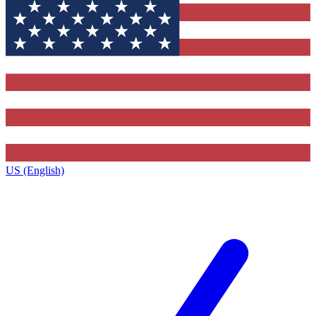
US (English)