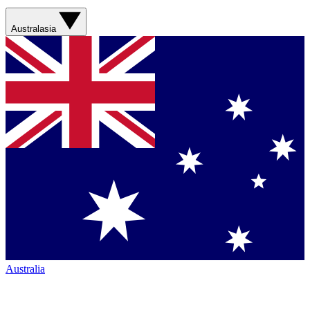
Australasia
Australia