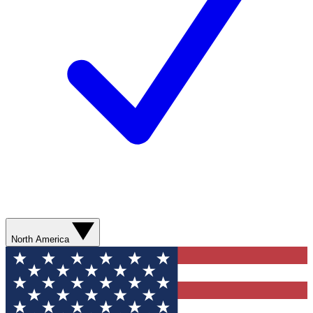
North America