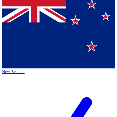
New Zealand