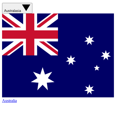
Australasia
Australia