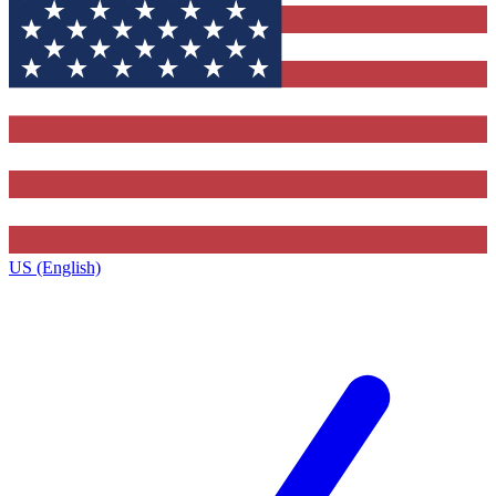
US (English)