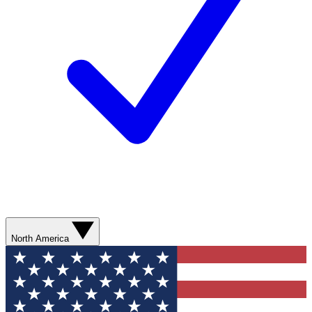
North America