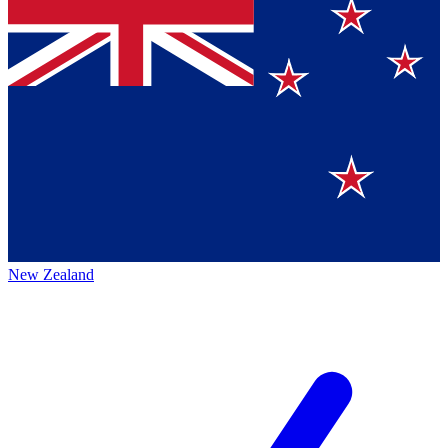
New Zealand