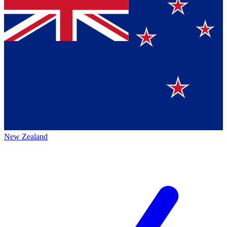
New Zealand