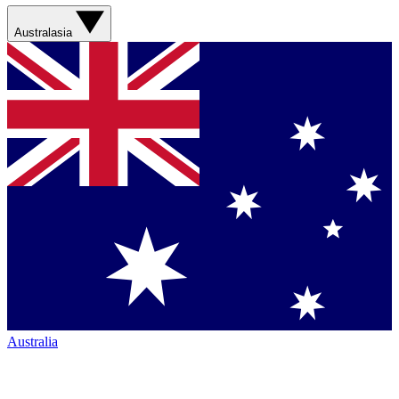
Australasia
Australia