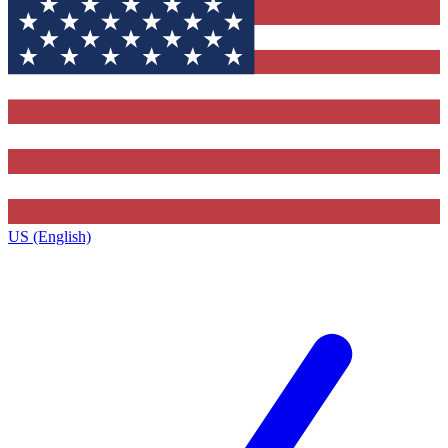
US (English)