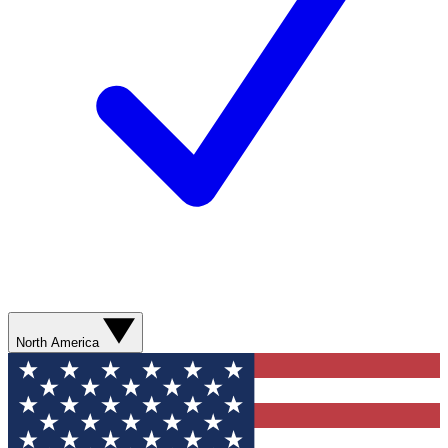
North America