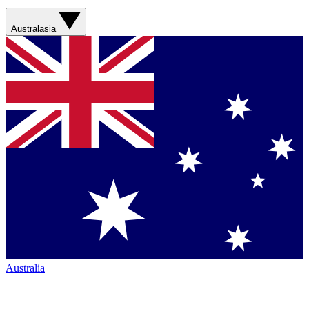
Australasia
Australia