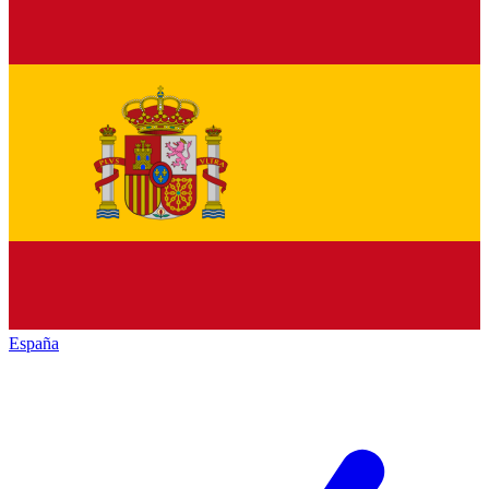
España