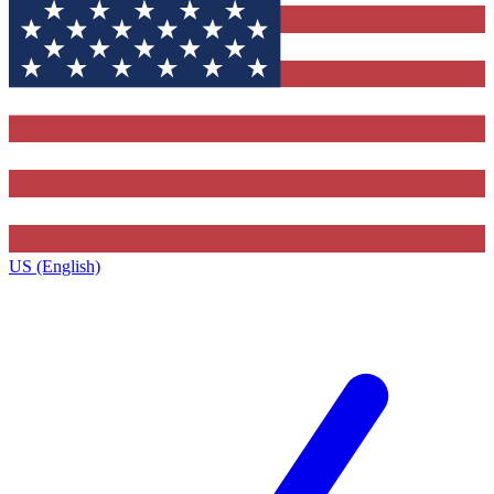
US (English)