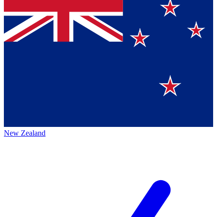
New Zealand