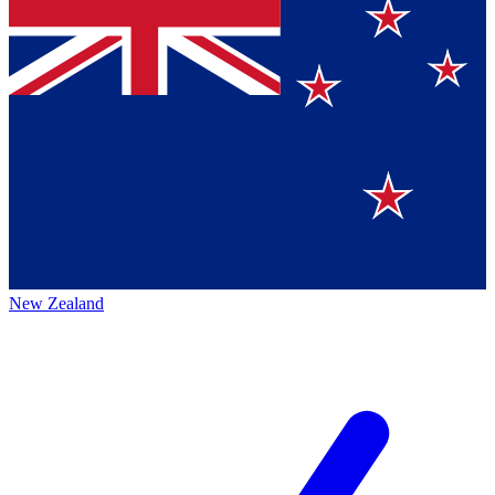
New Zealand