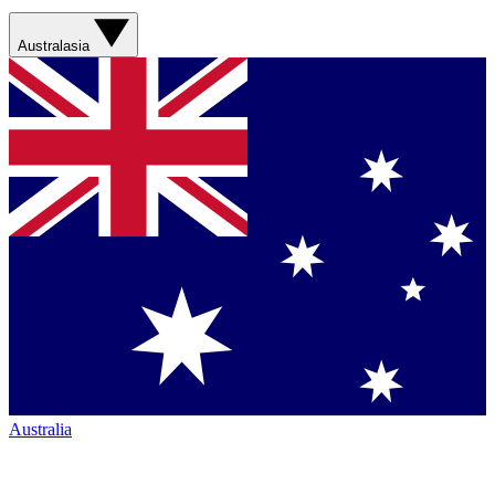
Australasia
Australia