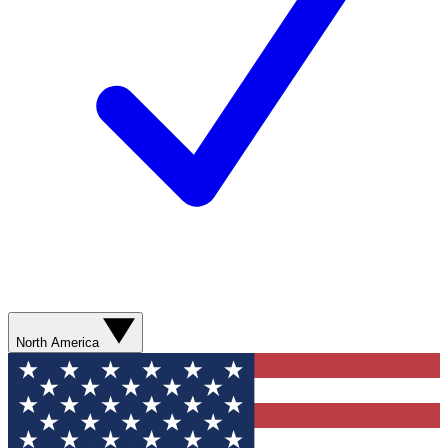
North America