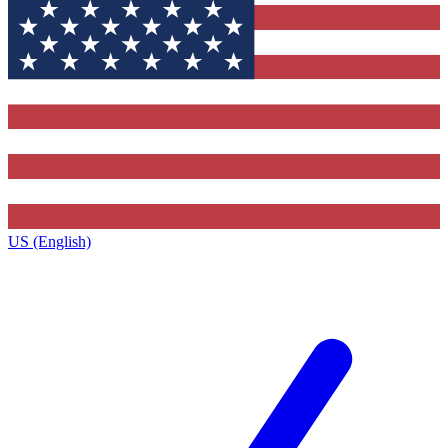
US (English)