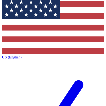
US (English)