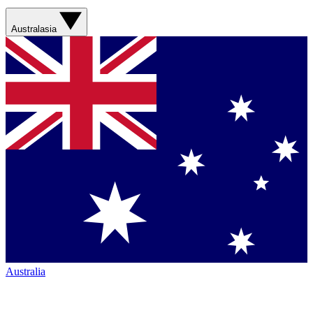
Australasia
Australia