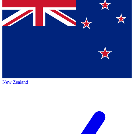
New Zealand