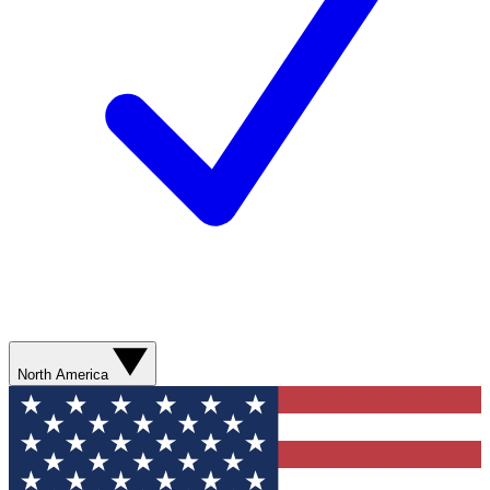
North America