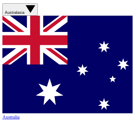
Australasia
Australia