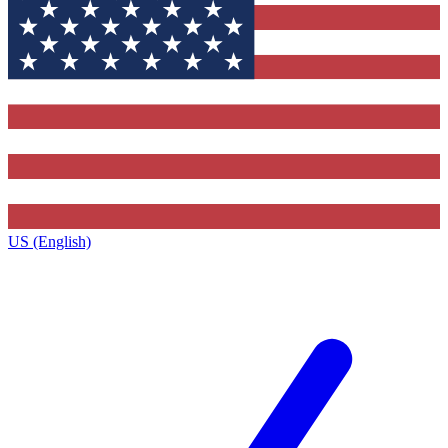
US (English)