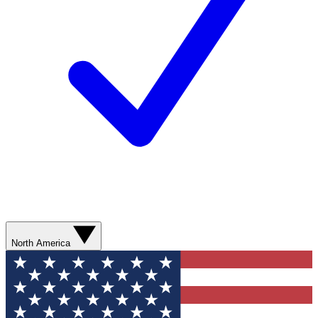
North America