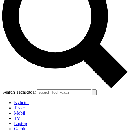
Search TechRadar
Nyheter
Tester
Mobil
TV
Laptop
Gaming