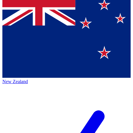
New Zealand