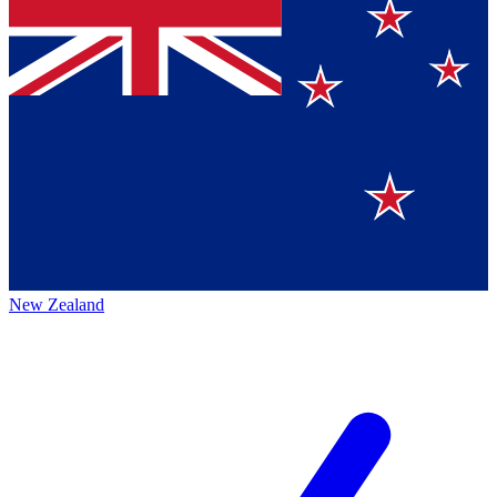
New Zealand