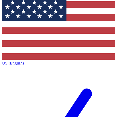
US (English)