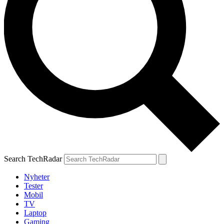
Search TechRadar
Nyheter
Tester
Mobil
TV
Laptop
Gaming