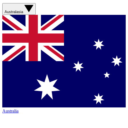
Australasia
Australia