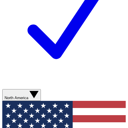
North America