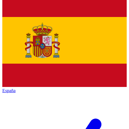
España