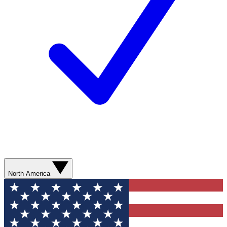
North America