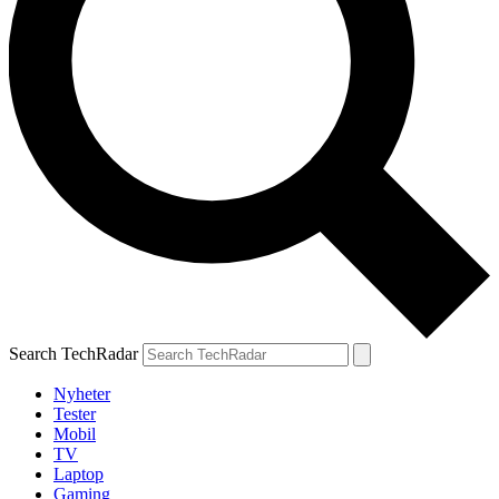
Search TechRadar
Nyheter
Tester
Mobil
TV
Laptop
Gaming