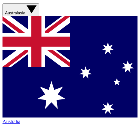
Australasia
Australia