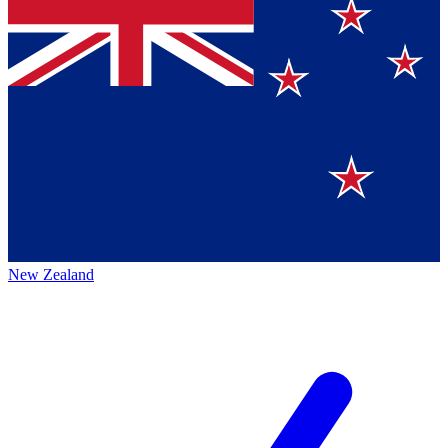
New Zealand