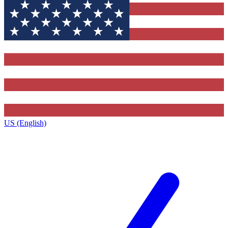
US (English)