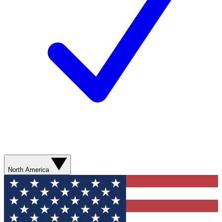
North America