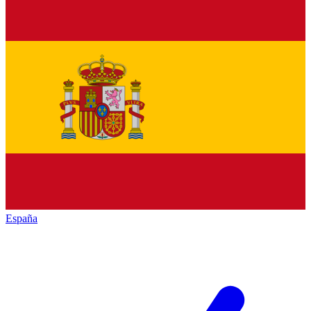
España