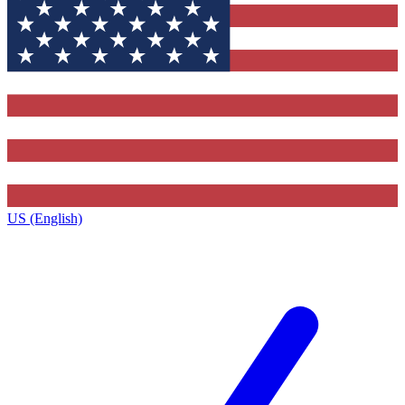
US (English)