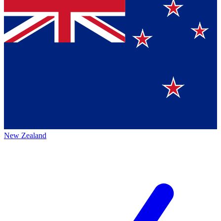
New Zealand