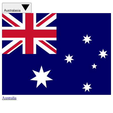
Australasia
Australia