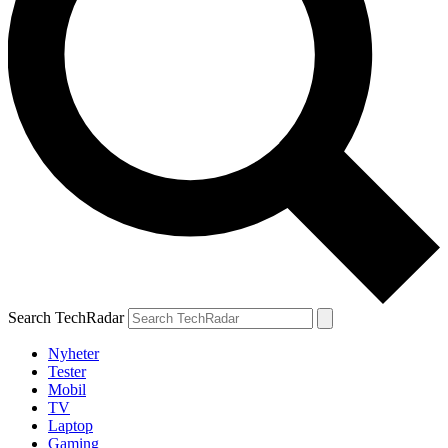
Search TechRadar
Nyheter
Tester
Mobil
TV
Laptop
Gaming