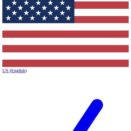
US (English)