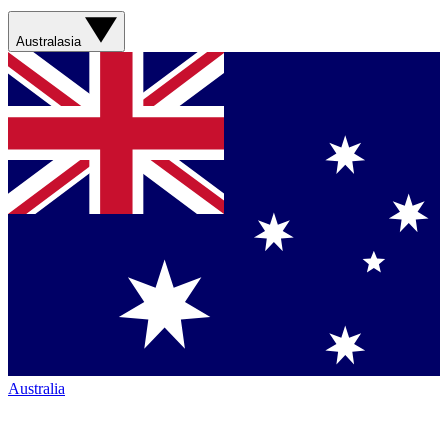
Australasia
Australia