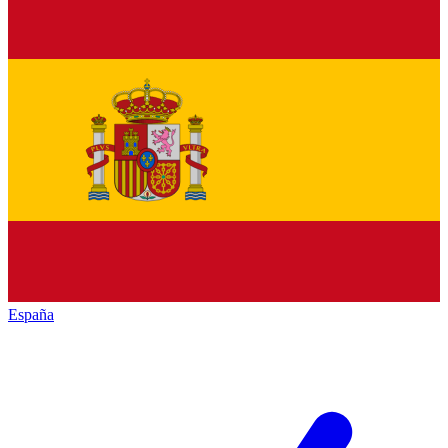
España