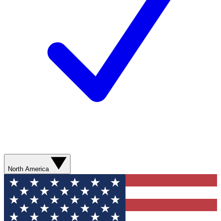
North America