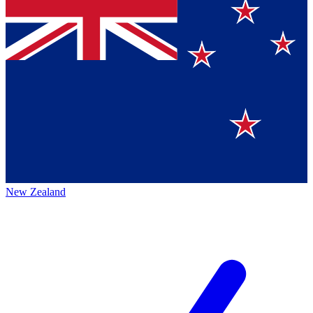
New Zealand