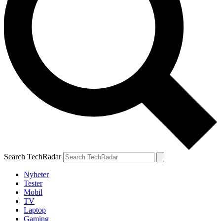
Search TechRadar
Nyheter
Tester
Mobil
TV
Laptop
Gaming