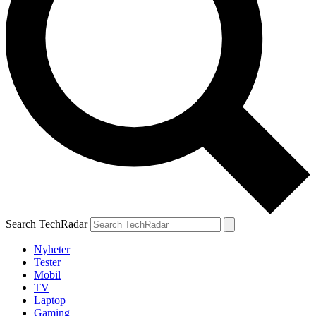
Search TechRadar
Nyheter
Tester
Mobil
TV
Laptop
Gaming