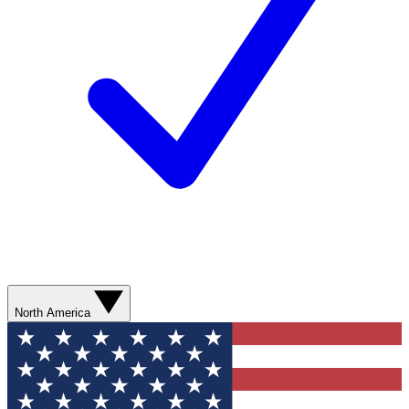
North America