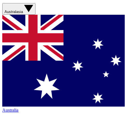
Australasia
Australia