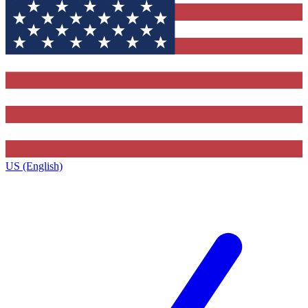
US (English)