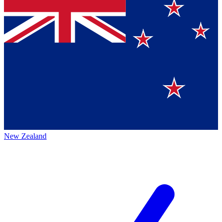
New Zealand