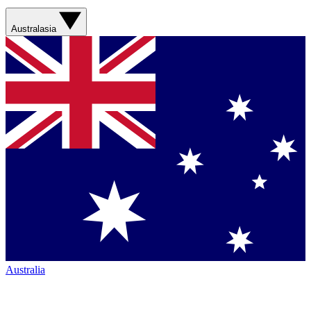
Australasia
Australia