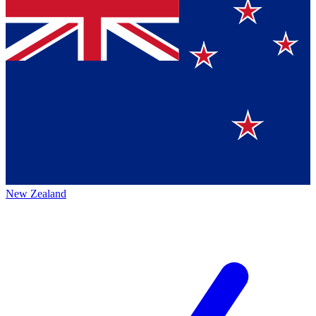
New Zealand