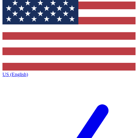
US (English)