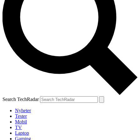
Search TechRadar
Nyheter
Tester
Mobil
TV
Laptop
Gaming