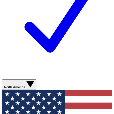
North America