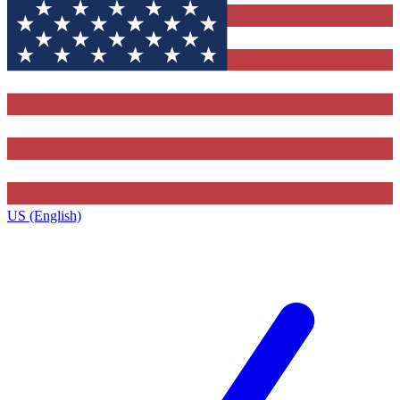
US (English)