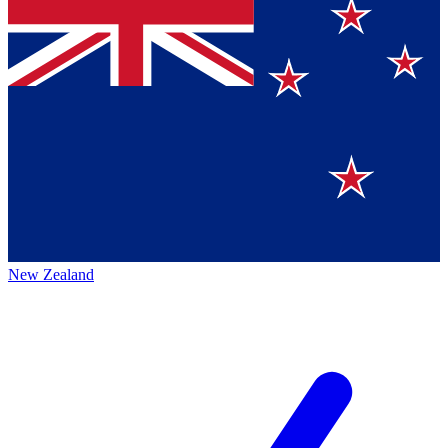
New Zealand