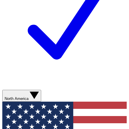
North America