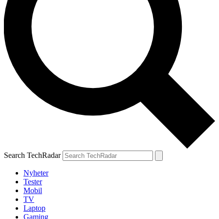
Search TechRadar
Nyheter
Tester
Mobil
TV
Laptop
Gaming