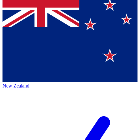
New Zealand