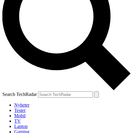
Search TechRadar
Nyheter
Tester
Mobil
TV
Laptop
Gaming