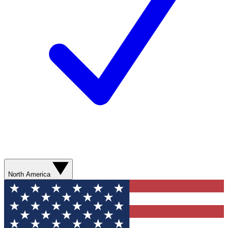
North America