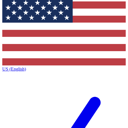
US (English)