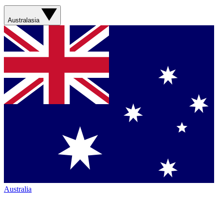
Australasia
Australia