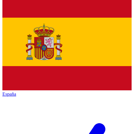
España