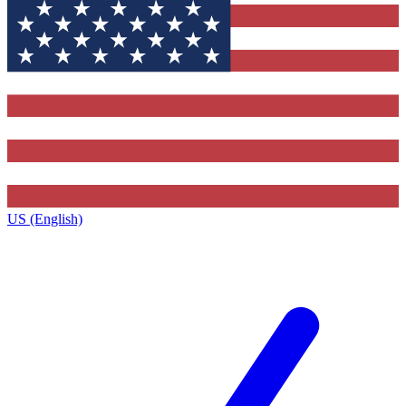
US (English)