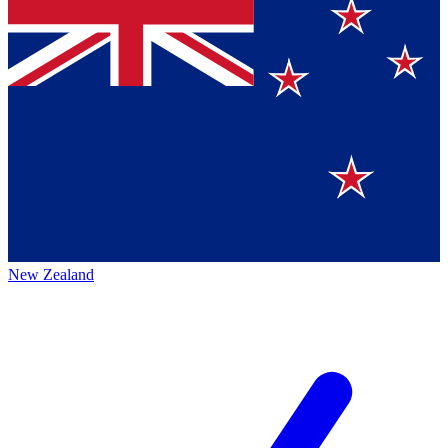
New Zealand