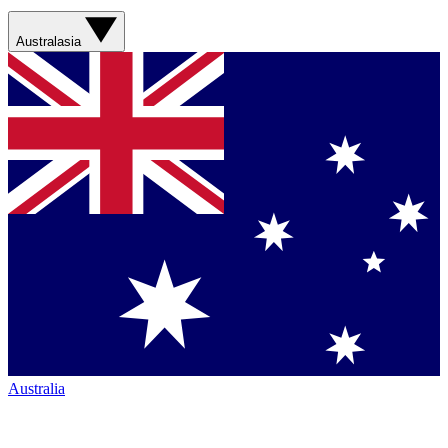
Australasia
Australia