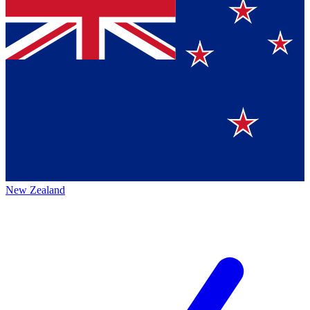
New Zealand