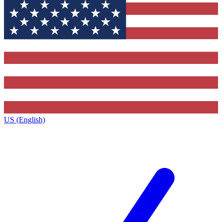
US (English)