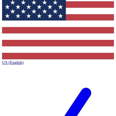
US (English)