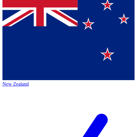
New Zealand