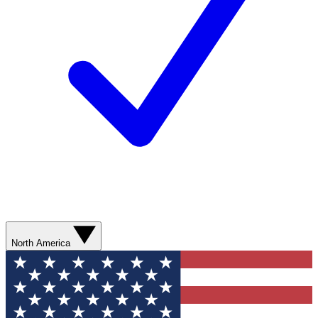
North America