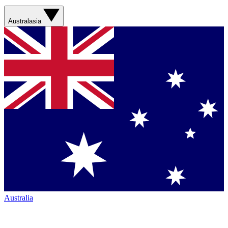
Australasia
Australia