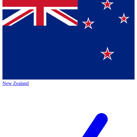
New Zealand