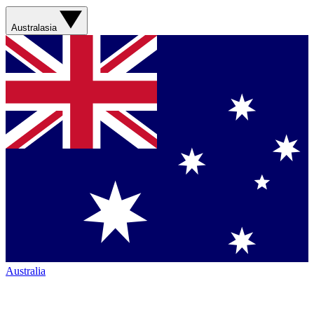
Australasia
Australia