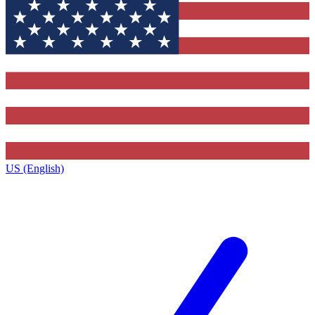
US (English)