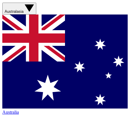
Australasia
Australia