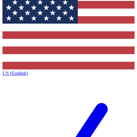
US (English)