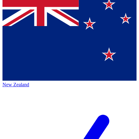
New Zealand