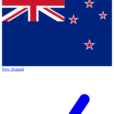
New Zealand