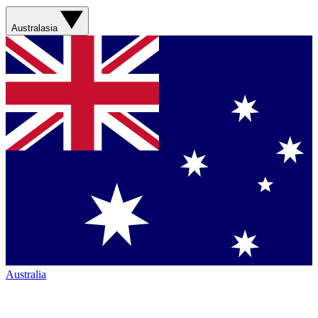
Australasia
Australia