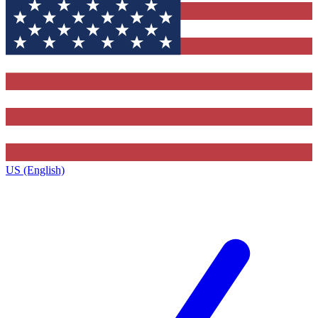
US (English)