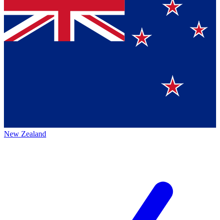
New Zealand