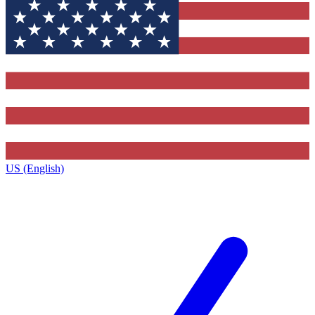
US (English)