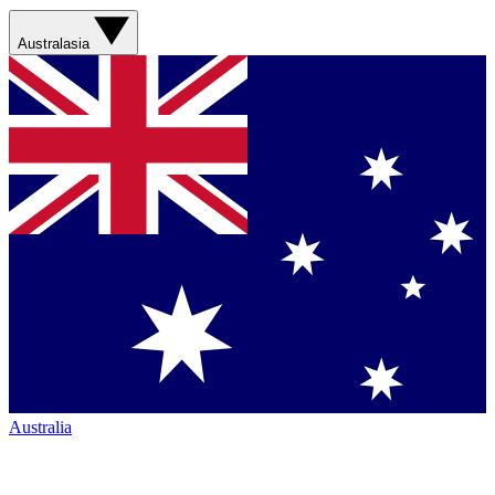
Australasia
Australia