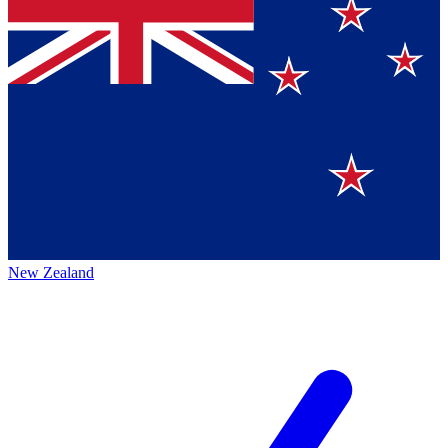
New Zealand