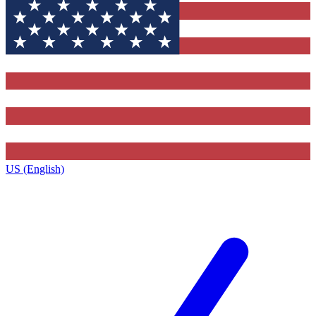
US (English)