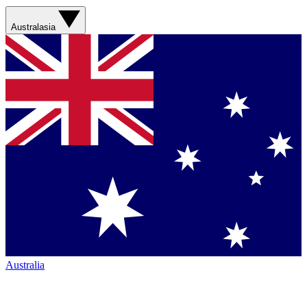
Australasia
Australia