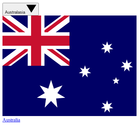
Australasia
Australia