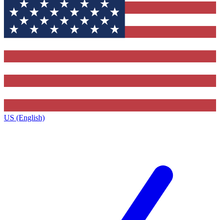
US (English)