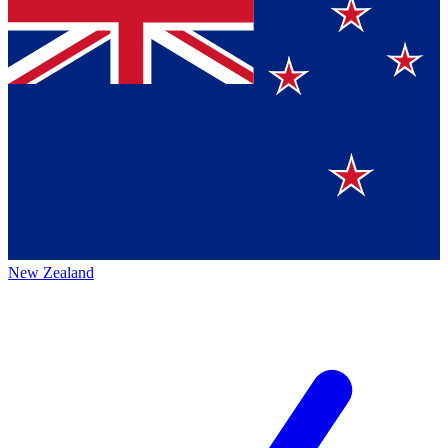
New Zealand