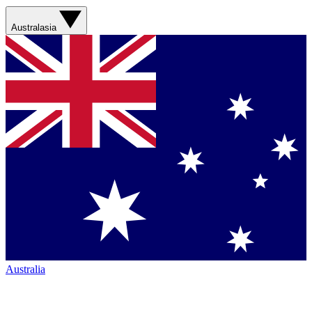
Australasia
Australia