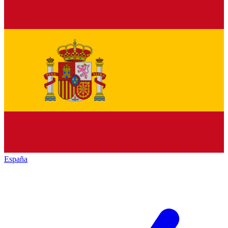
España