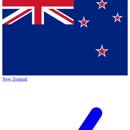
New Zealand