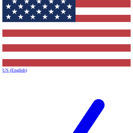
US (English)