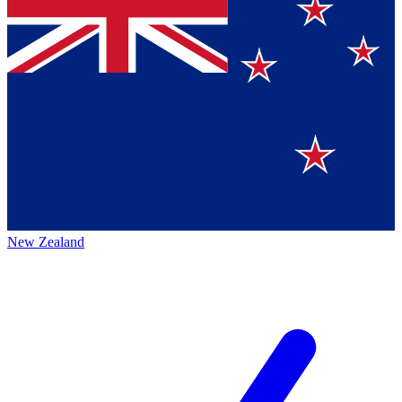
New Zealand