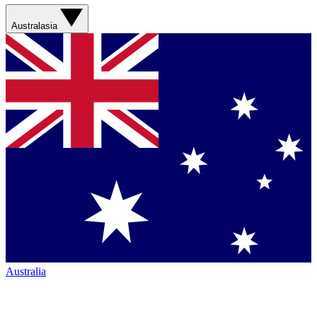
Australasia
Australia