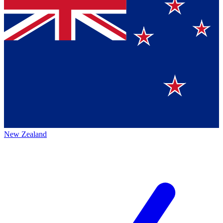
New Zealand