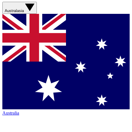
Australasia
Australia