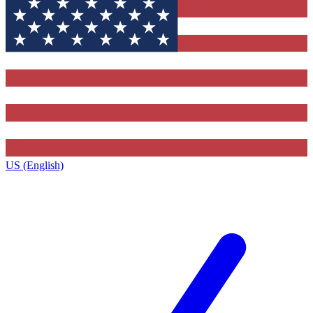
US (English)