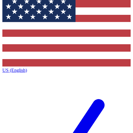
US (English)