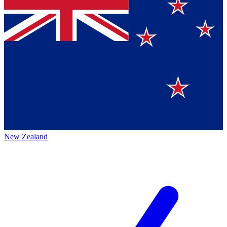
New Zealand