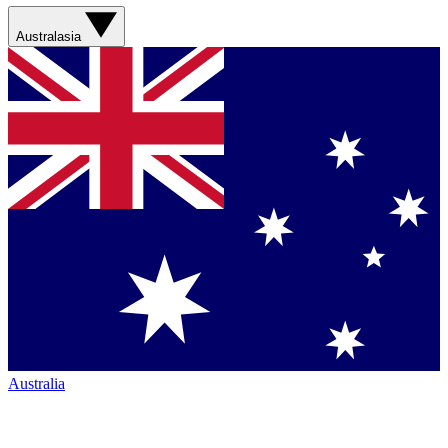
Australasia
Australia