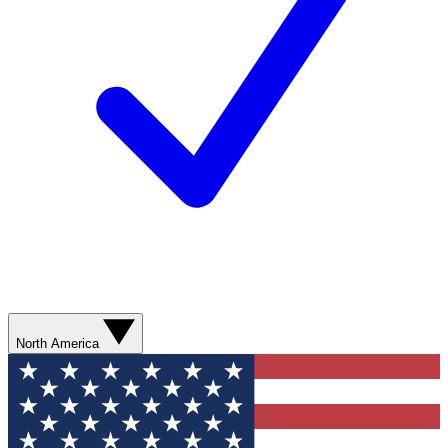
North America