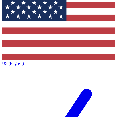
US (English)