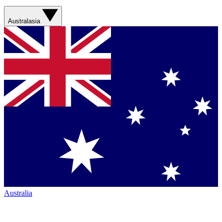
Australasia
Australia