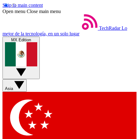
Skip to main content
Open menu
Close main menu
TechRadar
Lo
mejor de la tecnología, en un solo lugar
MX Edition
Asia