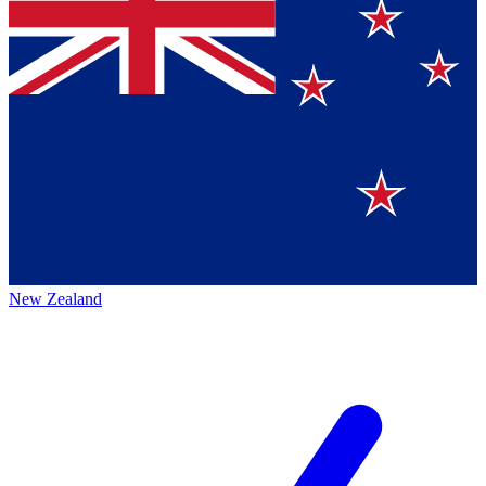
New Zealand