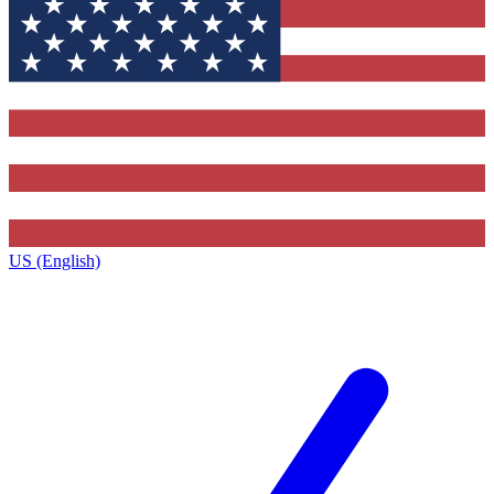
US (English)