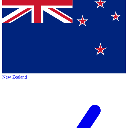
New Zealand