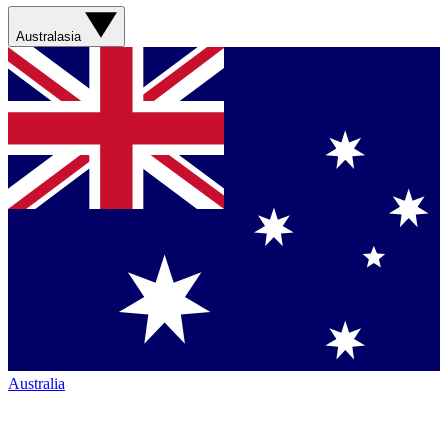
Australasia
Australia